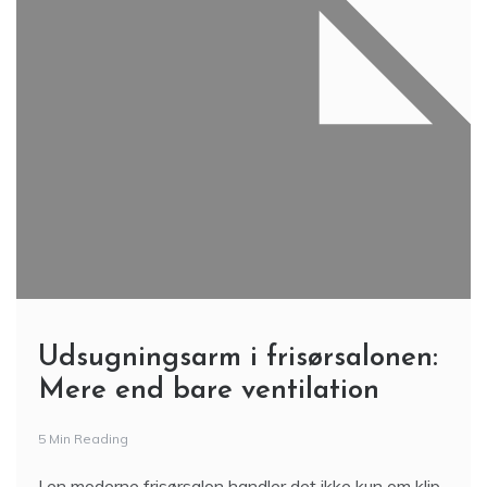
Udsugningsarm i frisørsalonen:
Mere end bare ventilation
5 Min Reading
I en moderne frisørsalon handler det ikke kun om klip