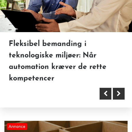
Fleksibel bemanding i
Kartonrejser er en central del af
Fjernstyring til varmepumpe: Få
teknologiske miljøer: Når
moderne emballeringslinjer
fuld kontrol og bedre komfort
automation kræver de rette
kompetencer
Annonce