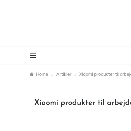
Skip
to
content
Home
»
Artikler
»
Xiaomi produkter til arbe
Xiaomi produkter til arbejd