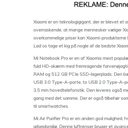
Xiaomi er en teknologigigant, der er blevet et
overraskende, at mange mennesker vælger Xiaom
overkommelige priser kan Xiaomi-produkterne hjæ
Lad os tage et kig på nogle af de bedste Xiaomi 
Mi Notebook Pro er en af Xiaomis mest populæ
fuld HD-skærm med fremragende farvenøjagtigh
RAM og 512 GB PCIe SSD-lagerplads. Den bær
USB 3.0 Type-A-porte, to USB 2.0 Type-A-por
3,5 mm hovedtelefonstik. Den leveres også m
gang med det samme. Der er også tilbehør so
til smartwatches.
Mi Air Purifier Pro er en anden god mulighed, hvi
arbejdsmiljø. Denne luftrenser bruger et avancer