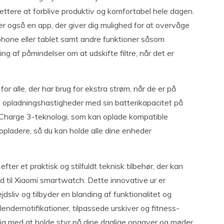
 lettere at forblive produktiv og komfortabel hele dagen.
er også en app, der giver dig mulighed for at overvåge
phone eller tablet samt andre funktioner såsom
ing af påmindelser om at udskifte filtre, når det er
or alle, der har brug for ekstra strøm, når de er på
e opladningshastigheder med sin batterikapacitet på
harge 3-teknologi, som kan oplade kompatible
 opladere, så du kan holde alle dine enheder
ter et praktisk og stilfuldt teknisk tilbehør, der kan
end til Xiaomi smartwatch. Dette innovative ur er
bejdsliv og tilbyder en blanding af funktionalitet og
ndernotifikationer, tilpassede urskiver og fitness-
 dig med at holde styr på dine daglige opgaver og møder.