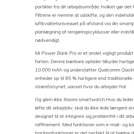
partikler fra dit arbejdsområde, hvilket gør det
Filtrene er nemme at udskifte, og den indehold
luftkvalitetsniveauet på afstand via din smart
planlægning af rengøringscyklusser eller indstill
nødvendigt.
Mi Power Bank Pro er et andet vigtigt produkt f
farten. Denne bærbare oplader tilbyder hurtig
10.000 mAh og understøtter Qualcomm QuickC
enheder op til 85 % hurtigere end traditionelle
strømforsynet, uanset hvor du arbejder fra!
Og glem ikke Xiaomi smartwatch.Hvis du leder ef
løfte dit arbejdsliv, skal du ikke lede længere 
designet til at integrere sig problemfrit i dit ar
raffinement. Med funktioner som e-mail- og kale
trackingfunktioner er det perfekt til at hjælpe