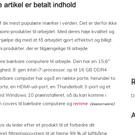
 af de mest populære mærker i verden. Det er derfor ikke
i-produkter til arbejdet. Med deres høje kvalitet og
lpe dig med at få arbejdet gjort effektivt og billigt.
produkter, der er tilgængelige til arbejde.
re bærbare computere til arbejde. Den har en 15,6″
ed, 8. gen Intel i7-processor, op til 16 GB DDR4
bare computer har også en række porte, herunder to
te, en HDMI-ud-port, en Thunderbolt 3-port og et
ed Windows 10 præinstalleret, så du kan komme i
D
m covers til bærbare computere og
remme
A
s du leder efter et produkt til at forbedre dit
et filtreringssystem til at fjerne 99 % af luftbårne