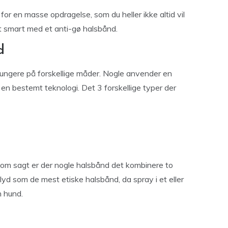
or en masse opdragelse, som du heller ikke altid vil
et smart med et anti-gø halsbånd.
d
fungere på forskellige måder. Nogle anvender en
en bestemt teknologi. Det 3 forskellige typer der
og som sagt er der nogle halsbånd det kombinere to
alyd som de mest etiske halsbånd, da spray i et eller
n hund.