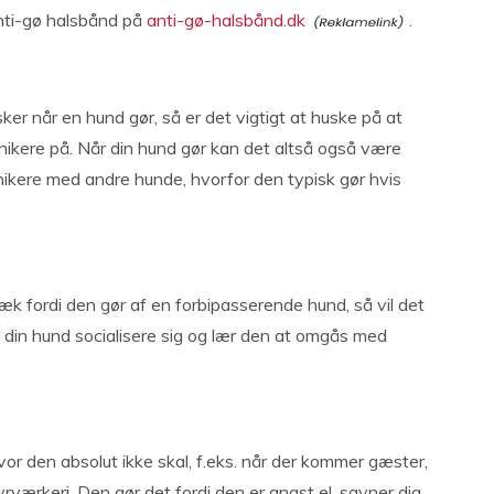
anti-gø halsbånd på
anti-gø-halsbånd.dk
.
er når en hund gør, så er det vigtigt at huske på at
kere på. Når din hund gør kan det altså også være
unikere med andre hunde, hvorfor den typisk gør hvis
æk fordi den gør af en forbipasserende hund, så vil det
 din hund socialisere sig og lær den at omgås med
vor den absolut ikke skal, f.eks. når der kommer gæster,
fyrværkeri. Den gør det fordi den er angst el. savner dig,