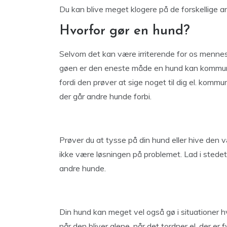
Du kan blive meget klogere på de forskellige 
Hvorfor gør en hund?
Selvom det kan være irriterende for os mennesk
gøen er den eneste måde en hund kan kommuni
fordi den prøver at sige noget til dig el. komm
der går andre hunde forbi.
Prøver du at tysse på din hund eller hive den v
ikke være løsningen på problemet. Lad i stedet
andre hunde.
Din hund kan meget vel også gø i situationer h
når den bliver alene, når det tordner el. der er 