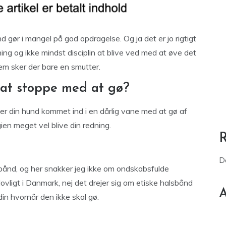
d gør i mangel på god opdragelse. Og ja det er jo rigtigt
ing og ikke mindst disciplin at blive ved med at øve det
em sker der bare en smutter.
 at stoppe med at gø?
g er din hund kommet ind i en dårlig vane med at gø af
ien meget vel blive din redning.
D
bånd, og her snakker jeg ikke om ondskabsfulde
lovligt i Danmark, nej det drejer sig om etiske halsbånd
A
 din hvornår den ikke skal gø.